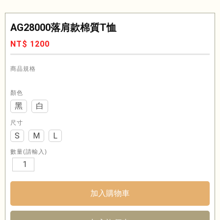
AG28000落肩款棉質T恤
NT$ 1200
商品規格
顏色
黑
白
尺寸
S
M
L
數量(請輸入)